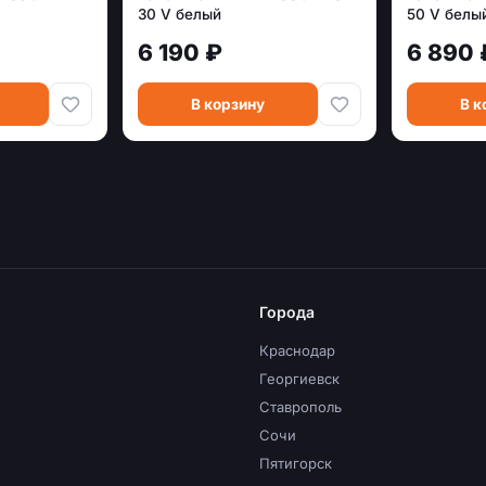
30 V белый
50 V белы
6 190 ₽
6 890 
В корзину
В к
Города
Краснодар
Георгиевск
Ставрополь
Сочи
Пятигорск