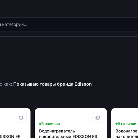
с как:
Показываю товары бренда Edisson
В наличии
В наличии
Водонагреватель
Водонагре
DISSON ER
накопительный EDISSON ES
накопител