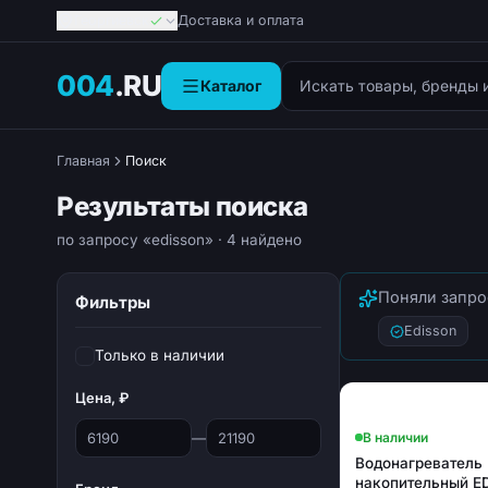
Георгиевск
Доставка и оплата
Поиск товаров
004
.RU
Каталог
Главная
Поиск
Результаты поиска
по запросу «edisson»
· 4 найдено
Поняли запро
Фильтры
Edisson
Только в наличии
Цена, ₽
—
В наличии
Водонагреватель
накопительный E