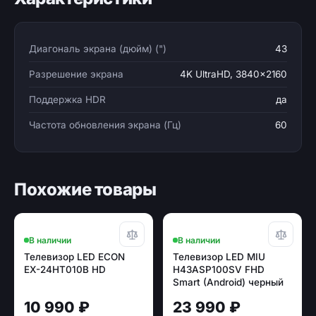
Диагональ экрана (дюйм) (")
43
Разрешение экрана
4K UltraHD, 3840x2160
Поддержка HDR
да
Частота обновления экрана (Гц)
60
Похожие товары
В наличии
В наличии
Телевизор LED ECON
Телевизор LED MIU
EX-24HT010B HD
H43ASP100SV FHD
Smart (Android) черный
magic remote
10 990 ₽
23 990 ₽