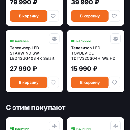
79 990 ₽
39 990 ₽
(Android)
В корзину
В корзину
В наличии
В наличии
Телевизор LED
Телевизор LED
STARWIND SW-
TOPDEVICE
LED43UG403 4K Smart
TDTV32CS04H_WE HD
(Яндекс)
Smart (Android ) белый
27 990 ₽
15 990 ₽
В корзину
В корзину
С этим покупают
В наличии
В наличии