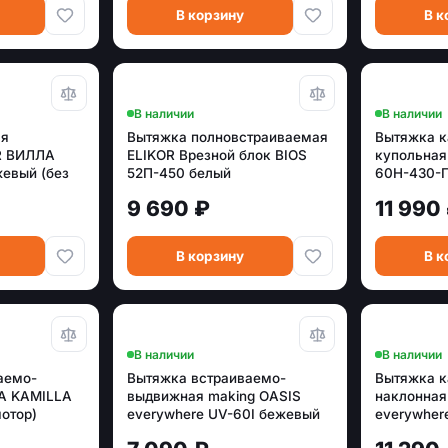
В корзину
В к
В наличии
В наличии
ая
Вытяжка полновстраиваемая
Вытяжка 
R ВИЛЛА
ELIKOR Врезной блок BIOS
купольна
евый (без
52П-450 белый
60Н-430-П
9 690 ₽
11 990
В корзину
В к
В наличии
В наличии
аемо-
Вытяжка встраиваемо-
Вытяжка 
A KAMILLA
выдвижная making OASIS
наклонная
мотор)
everywhere UV-60I бежевый
everywher
(500 м³/ч)
(700 м3/ч)