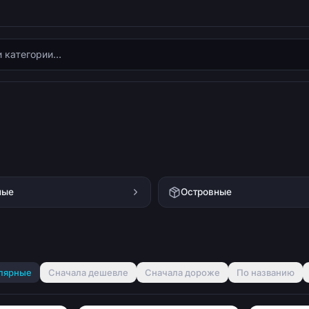
ные
Островные
лярные
Сначала дешевле
Сначала дороже
По названию