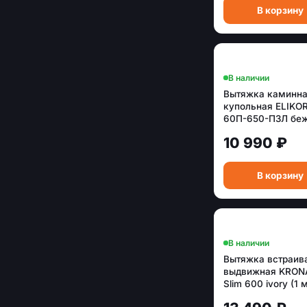
В корзину
В наличии
Вытяжка каминн
купольная ELIKO
60П-650-П3Л беж
окантовки)
10 990 ₽
В корзину
В наличии
Вытяжка встраив
выдвижная KRON
Slim 600 ivory (1 