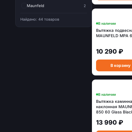
Maunfeld
2
Simfer
1
Найдено: 44 товаров
В наличии
Вытяжка подвесн
MAUNFELD MPA 6
10 290 ₽
В корзину
В наличии
Вытяжка каминн
наклонная MAUN
850 60 Glass Blac
13 990 ₽