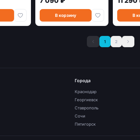
7 090 ₽
11 290
В корзину
В к
1
2
Города
Краснодар
Георгиевск
Ставрополь
Сочи
Пятигорск