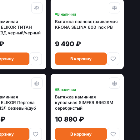
В наличии
каминная
Вытяжка полновстраиваемая
 ELIKOR ТИТАН
KRONA SELINA 600 inox PB
К3Д черный/черный
 ₽
9 490 ₽
орзину
В корзину
В наличии
каминная
Вытяжка каминная
 ELIKOR Пергола
купольная SIMFER 8662SM
П3Л бежевый/дуб
серебристый
нный
 ₽
10 890 ₽
орзину
В корзину