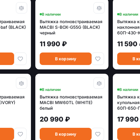
В наличии
В наличии
траиваемая
Вытяжка полновстраиваемая
Вытяжка 
baf (BLACK)
MACBI S-BOX-G55G (BLACK)
наклонная
черный
60П-430-
11 990 ₽
11 590
В корзину
В к
В наличии
В наличии
траиваемая
Вытяжка полновстраиваемая
Вытяжка 
(IVORY)
MACBI MW60TL (WHITE)
купольная
белый
60П-650-
неокраше
20 990 ₽
17 990
В корзину
В к