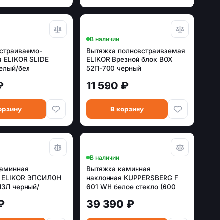
В наличии
страиваемо-
Вытяжка полновстраиваемая
 ELIKOR SLIDE
ELIKOR Врезной блок BOX
елый/бел
52П-700 черный
₽
11 590 ₽
орзину
В корзину
В наличии
каминная
Вытяжка каминная
я ELIKOR ЭПСИЛОН
наклонная KUPPERSBERG F
3Л черный/
601 WH белое стекло (600
ый
м.куб/ч, сенсор),,,
₽
39 390 ₽