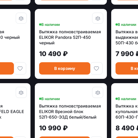
В наличии
В наличии
ая
Вытяжка полновстраиваемая
Вытяжка в
0 черный
ELIKOR Pandora 52П-450
выдвижная
черный
50П-430 б
10 490 ₽
7 990 
В корзину
В к
В наличии
В наличии
ая
Вытяжка полновстраиваемая
Вытяжка 
FELD EAGLE
ELIKOR Врезной блок
купольна
k
52П-650-Э3Д белый/белый
60П-430-П
(нарушенная упаковка)
серебрист
10 990 ₽
8 490 