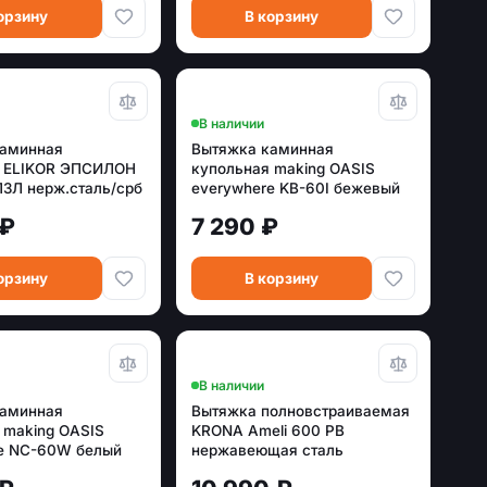
орзину
В корзину
В наличии
каминная
Вытяжка каминная
я ELIKOR ЭПСИЛОН
купольная making OASIS
3Л нерж.сталь/срб
everywhere KB-60I бежевый
(600 м³/ч)
 ₽
7 290 ₽
орзину
В корзину
В наличии
каминная
Вытяжка полновстраиваемая
 making OASIS
KRONA Ameli 600 PB
e NC-60W белый
нержавеющая сталь