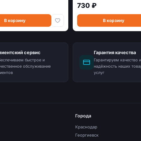
730 ₽
В корзину
В корзину
лиентский сервис
Гарантия качества
еспечиваем быстрое и
Гарантируем качество 
чественное обслуживание
надёжность наших това
иентов
услуг
Города
Краснодар
Георгиевск