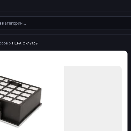
осов
HEPA фильтры