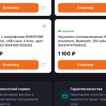
В корзину
В корзину
В наличии
 с микрофоном BOROFONE
Наушники полноразмерные 
me, USB+Jack 3.5mm, цвет:
Adventure, Bluetooth, 250 мАч
30) [6941991105920]
[6931474794642]
 ₽
1 100 ₽
В корзину
В корзину
лиентский сервис
Гарантия качества
еспечиваем быстрое и
Гарантируем качество 
чественное обслуживание
надёжность наших това
иентов
услуг