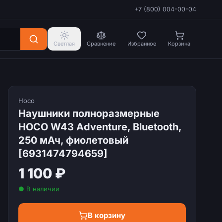
+7 (800) 004-00-04
Светлая
Сравнение
Избранное
Корзина
Hoco
Наушники полноразмерные
HOCO W43 Adventure, Bluetooth,
250 мАч, фиолетовый
[6931474794659]
1 100 ₽
● В наличии
В корзину