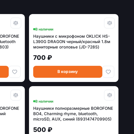
В наличии
BOROFONE
Наушники с микрофоном OKLICK HS-
luetooth
L390G DRAGON черный/красный 1.8м
803)
мониторные оголовье (JD-728S)
700 ₽
В корзину
В наличии
BOROFONE
Наушники полноразмерные BOROFONE
ний
BO4, Charming rhyme, bluetooth,
microSD, AUX, синий (6931474709905)
500 ₽