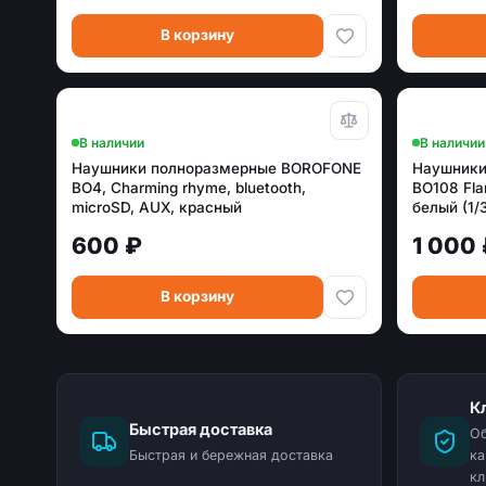
В корзину
В наличии
В наличии
Наушники полноразмерные BOROFONE
Наушники
BO4, Charming rhyme, bluetooth,
BO108 Fla
microSD, AUX, красный
белый (1/
(6931474709899)
600 ₽
1 000
В корзину
К
Быстрая доставка
Об
Быстрая и бережная доставка
ка
кл