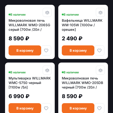
В наличии
В наличии
Микроволновая печь
Вафельница WILLMARK
WILLMARK WMO-206SG
WM-105W [1000w /
серый [700w /20л /
орешек]
сенсор]
8 590 ₽
2 490 ₽
В корзину
В корзину
В наличии
В наличии
Мультиварка WILLMARK
Микроволновая печь
WMC-5750 черный
WILLMARK WMO-205DB
[1100w /5л]
черный [700w /20л /
электрон]
6 990 ₽
8 590 ₽
В корзину
В корзину