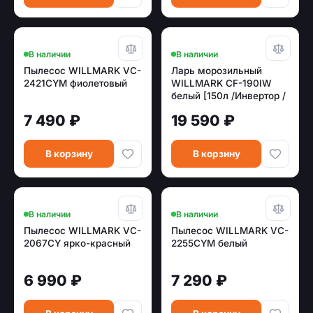
В наличии
В наличии
Пылесос WILLMARK VC-
Ларь морозильный
2421CYM фиолетовый
WILLMARK CF-190IW
белый [150л /Инвертор /
-28~-12°C\0~+12°C /1
7 490 ₽
19 590 ₽
корз /гар10 лет]
В корзину
В корзину
В наличии
В наличии
Пылесос WILLMARK VC-
Пылесос WILLMARK VC-
2067CY ярко-красный
2255CYM белый
6 990 ₽
7 290 ₽