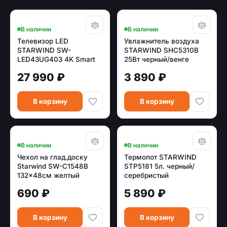
В наличии
В наличии
Телевизор LED
Увлажнитель воздуха
STARWIND SW-
STARWIND SHC5310B
LED43UG403 4K Smart
25Вт черный/венге
(Яндекс)
(ультразвуковой)
27 990 ₽
3 890 ₽
В корзину
В корзину
В наличии
В наличии
Чехол на глад.доску
Термопот STARWIND
Starwind SW-C1548B
STP5181 5л. черный/
132x48см желтый
серебристый
690 ₽
5 890 ₽
В корзину
В корзину