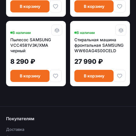
В корзину
В корзину
В наличии
В наличии
Пылесос SAMSUNG
Стиральная машина
VCC4581V3K/XMA
фронтальная SAMSUNG
черный
WW60AG4S00CELD
белый/черный (6кг,
8 290 ₽
27 990 ₽
1000об, инвертор)
В корзину
В корзину
Покупателям
Доставка