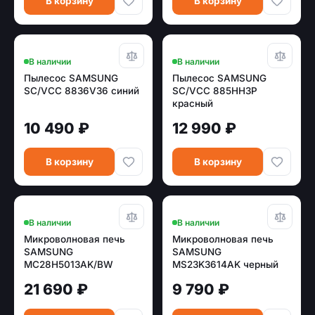
В корзину
В корзину
В наличии
В наличии
Пылесос SAMSUNG
Пылесос SAMSUNG
SC/VCC 8836V36 синий
SC/VCC 885HH3P
красный
10 490 ₽
12 990 ₽
В корзину
В корзину
В наличии
В наличии
Микроволновая печь
Микроволновая печь
SAMSUNG
SAMSUNG
MC28H5013AK/BW
MS23K3614AK черный
черный
21 690 ₽
9 790 ₽
(электрон.,конвекция,
гриль, 900Вт, 28л)