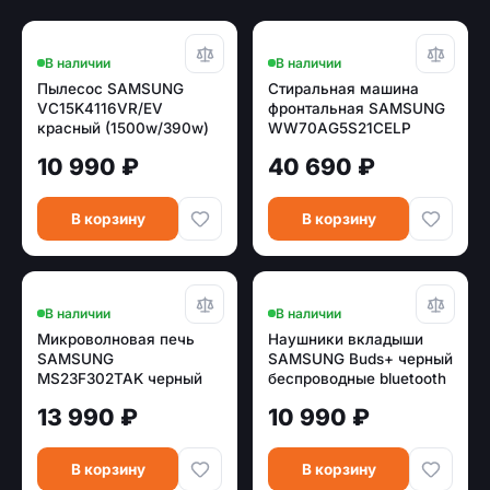
В наличии
В наличии
Пылесос SAMSUNG
Стиральная машина
VC15K4116VR/EV
фронтальная SAMSUNG
красный (1500w/390w)
WW70AG5S21CELP
белый/черный (7кг, пар,
10 990 ₽
40 690 ₽
EcoBubble)
В корзину
В корзину
В наличии
В наличии
Микроволновая печь
Наушники вкладыши
SAMSUNG
SAMSUNG Buds+ черный
MS23F302TAK черный
беспроводные bluetooth
(в ушной раковине)
13 990 ₽
10 990 ₽
В корзину
В корзину