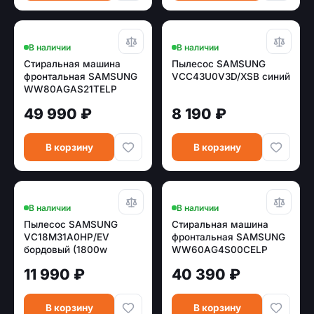
В наличии
В наличии
Стиральная машина
Пылесос SAMSUNG
фронтальная SAMSUNG
VCC43U0V3D/XSB синий
WW80AGAS21TELP
белый (8кг, пар,
49 990 ₽
8 190 ₽
EcoBubble)
В корзину
В корзину
В наличии
В наличии
Пылесос SAMSUNG
Стиральная машина
VC18M31A0HP/EV
фронтальная SAMSUNG
бордовый (1800w
WW60AG4S00CELP
/380w)
белый/черный (6кг, пар)
11 990 ₽
40 390 ₽
В корзину
В корзину