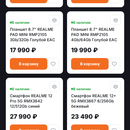
В наличии
В наличии
Планшет 8.7" REALME
Планшет 8.7" REALME
PAD MINI RMP2105
PAD MINI RMP2105
3Gb/32Gb Голубой EAC
4Gb/64Gb Голубой EAC
17 990 ₽
19 990 ₽
В корзину
В корзину
В наличии
В наличии
Смартфон REALME 12
Смартфон REALME 12+
Pro 5G RMX3842
5G RMX3867 8/256Gb
12/512Gb синий
бежевый
[631011001051/631002000942],,,
[631011001179/631011003000
27 990 ₽
23 490 ₽