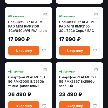
В наличии
В наличии
Планшет 8.7" REALME
Планшет 8.7" REALME
PAD MINI RMP2106
PAD MINI RMP2105
4Gb/64Gb/Wi-Fi/Android
3Gb/32Gb Серый EAC
11 Синий EAC
17 990 ₽
17 990 ₽
В корзину
В корзину
В наличии
В наличии
Смартфон REALME 13+
Смартфон REALME 12+
5G RMX5000 8/256Gb
5G RMX3867 8/256Gb
темно-фиолетовый
зеленый
(631011003480)
[631011001178/631011002999]
26 490 ₽
23 490 ₽
В корзину
В корзину