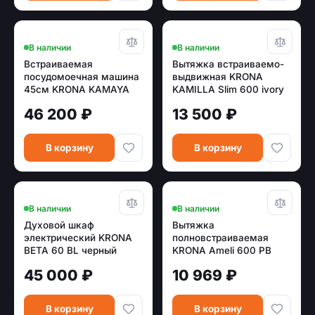
В наличии
В наличии
Встраиваемая
Вытяжка встраиваемо-
посудомоечная машина
выдвижная KRONA
45см KRONA KAMAYA
KAMILLA Slim 600 ivory
45 BI нерж. (диспл, 3
(1 мотор)
46 200 ₽
13 500 ₽
корз)
В корзину
В корзину
В наличии
В наличии
Духовой шкаф
Вытяжка
электрический KRONA
полновстраиваемая
BETA 60 BL черный
KRONA Ameli 600 PB
нержавеющая сталь
45 000 ₽
10 969 ₽
В корзину
В корзину