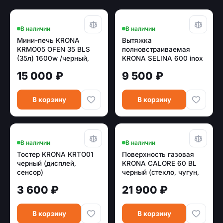
В наличии
В наличии
Мини-печь KRONA
Вытяжка
KRMO05 OFEN 35 BLS
полновстраиваемая
(35л) 1600w /черный,
KRONA SELINA 600 inox
сталь <дисплей /
PB
15 000 ₽
9 500 ₽
сенсор>
В корзину
В корзину
В наличии
В наличии
Тостер KRONA KRTO01
Поверхность газовая
черный (дисплей,
KRONA CALORE 60 BL
сенсор)
черный (стекло, чугун,
г/к, WOK)
3 600 ₽
21 900 ₽
В корзину
В корзину