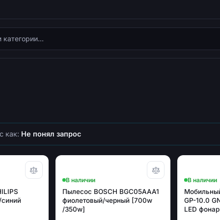
с как:
Не понял запрос
В наличии
В наличии
ILIPS
Пылесос BOSCH BGC05AAA1
Мобильный
/синий
фиолетовый/черный [700w
GP-10.0 GN
/350w]
LED фона