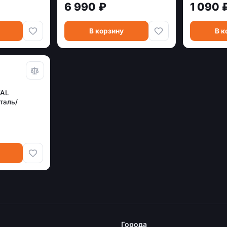
6 990 ₽
1 090 
В корзину
В к
FAL
таль/
Города