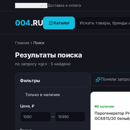
Георгиевск
Доставка и оплата
Поиск товаров
004
.RU
Каталог
Главная
Поиск
Результаты поиска
по запросу «gc»
· 5 найдено
Поняли запро
Фильтры
Только в наличии
Цена, ₽
В наличии
Парогенератор PH
—
GC6815/20 белый