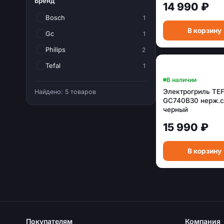
Бренд
14 990 ₽
Bosch
1
В корзину
Gc
1
Philips
2
Tefal
1
В наличии
Электрогриль TE
Найдено: 5 товаров
GC740B30 нерж.с
черный
15 990 ₽
В корзину
Покупателям
Компания