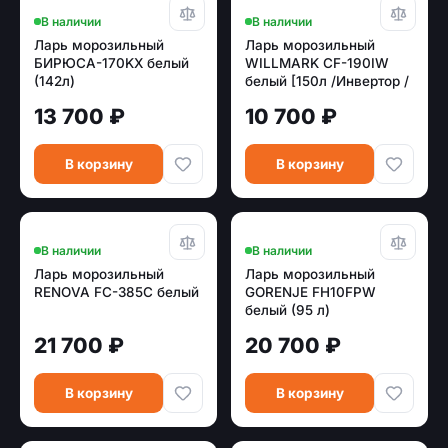
В наличии
В наличии
Ларь морозильный
Ларь морозильный
БИРЮСА-170KX белый
WILLMARK CF-190IW
(142л)
белый [150л /Инвертор /
-28~-12°C\0~+12°C /1
13 700 ₽
10 700 ₽
корз /гар10 лет]
В корзину
В корзину
В наличии
В наличии
Ларь морозильный
Ларь морозильный
RENOVA FC-385C белый
GORENJE FH10FPW
белый (95 л)
21 700 ₽
20 700 ₽
В корзину
В корзину