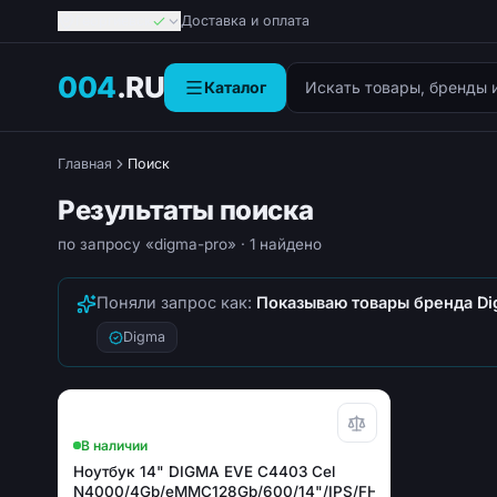
Георгиевск
Доставка и оплата
Поиск товаров
004
.RU
Каталог
Главная
Поиск
Результаты поиска
по запросу «digma-pro»
· 1 найдено
Поняли запрос как:
Показываю товары бренда D
Digma
В наличии
Ноутбук 14" DIGMA EVE C4403 Cel
N4000/4Gb/eMMC128Gb/600/14"/IPS/FHD/W11Pro/grey