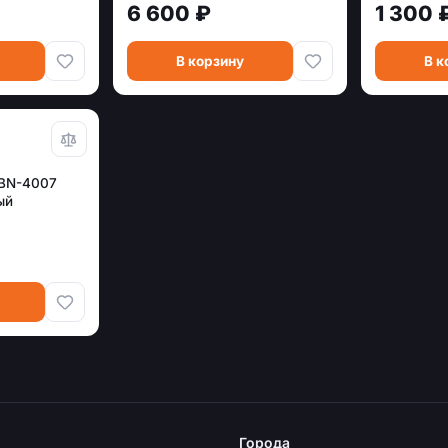
6 600 ₽
1 300 
В корзину
В к
 BN-4007
ый
Города