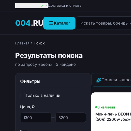
Георгиевск
Доставка и оплата
Поиск товаров
004
.RU
Каталог
Главная
Поиск
Результаты поиска
по запросу «beon»
· 5 найдено
Поняли запро
Фильтры
Только в наличии
Цена, ₽
В наличии
Мини-печь BEON
—
(50л) 2200w /беж