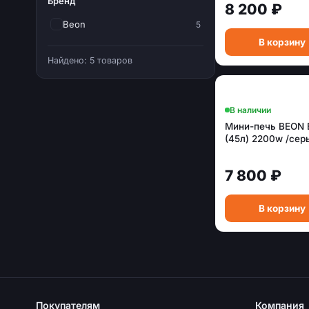
Бренд
8 200 ₽
Beon
5
В корзину
Найдено: 5 товаров
В наличии
Мини-печь BEON
(45л) 2200w /сер
7 800 ₽
В корзину
Покупателям
Компания