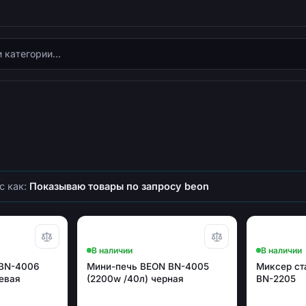
с как:
Показываю товары по запросу beon
В наличии
В наличии
 BN-4006
Мини-печь BEON BN-4005
Миксер ст
евая
(2200w /40л) черная
BN-2205