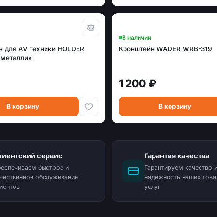
В наличии
н для AV техники HOLDER
Кронштейн WADER WRB-319
 металлик
1 200 ₽
В корзину
В корзину
лиентский сервис
Гарантия качества
еспечиваем быстрое и
Гарантируем качество 
чественное обслуживание
надёжность наших това
иентов
услуг