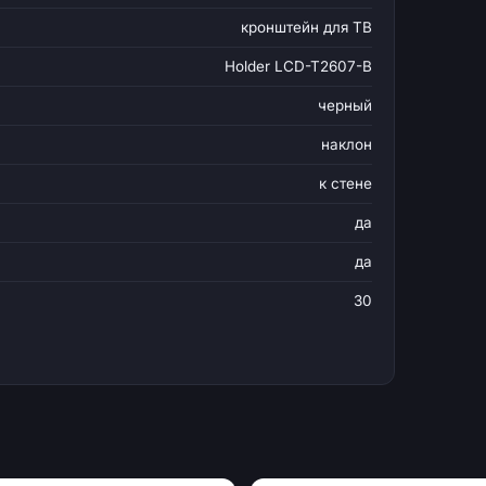
кронштейн для ТВ
Holder LCD-T2607-B
черный
наклон
к стене
да
да
30