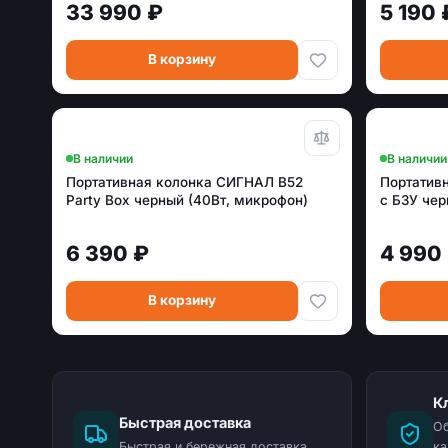
33 990 ₽
5 190 
В корзину
В наличии
В наличии
Портативная колонка СИГНАЛ B52
Портативн
Party Box черный (40Вт, микрофон)
с БЗУ че
6 390 ₽
4 990
В корзину
К
Быстрая доставка
Об
Быстрая и бережная доставка
ка