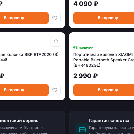
₽
4 090 ₽
В корзину
В корзину
В наличии
ая колонка BBK BTA2020 (B)
Портативная колонка XIAOMI 
рный
Portable Bluetooth Speaker Gr
(BHR4802GL)
 ₽
2 990 ₽
В корзину
В корзину
лиентский сервис
Гарантия качества
еспечиваем быстрое и
Гарантируем качество 
чественное обслуживание
надёжность наших това