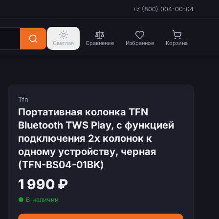
+7 (800) 004-00-04
Светлая
Сравнение
Избранное
Корзина
Tfn
Портативная колонка TFN
Bluetooth TWS Play, c функцией
подключения 2х колонок к
одному устройству, черная
(TFN-BS04-01BK)
1 990 ₽
● В наличии