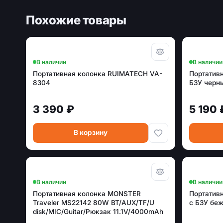
Похожие товары
В наличии
В наличии
Портативная колонка RUIMATECH VA-
Портативн
8304
БЗУ черн
3 390 ₽
5 190 
В корзину
В наличии
В наличии
Портативная колонка MONSTER
Портативн
Traveler MS22142 80W BT/AUX/TF/U
с БЗУ бе
disk/MIC/Guitar/Рюкзак 11.1V/4000mAh
IPX5 черный