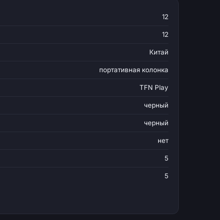
12
12
Китай
портативная колонка
TFN Play
черный
черный
нет
5
5