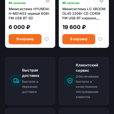
В наличии
В наличии
Минисистема HYUNDAI
Минисистема LG XBOOM
H-MS1403 черный 60Вт
OL45 220Вт CD CDRW
FM USB BT SD
FM USB BT караоке,,,
6 000 ₽
19 600 ₽
В корзину
В корзину
Клиентский
Быстрая
сервис
доставка
Обеспечиваем
Быстрая и
быстрое и
бережная
качественное
доставка
обслуживание
клиентов