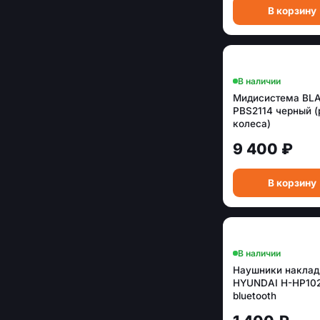
В корзину
Tfn
2
Vr
1
Xiaomi
4
В наличии
СИГНАЛ
13
Мидисистема BL
ЯНДЕКС
2
PBS2114 черный (
колеса)
9 400 ₽
В корзину
В наличии
Наушники накла
HYUNDAI H-HP10
bluetooth