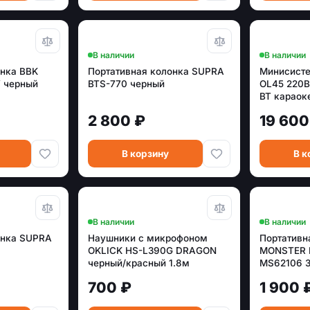
В наличии
В наличии
онка BBK
Портативная колонка SUPRA
Минисист
У черный
BTS-770 черный
OL45 220
BT караоке
2 800 ₽
19 600
В корзину
В к
В наличии
В наличии
онка SUPRA
Наушники с микрофоном
Портативн
OKLICK HS-L390G DRAGON
MONSTER B
черный/красный 1.8м
MS62106 
мониторные оголовье (JD-
IPX7 черн
700 ₽
1 900 
728S)