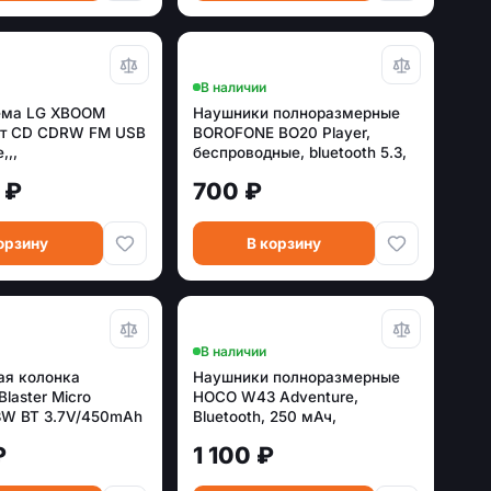
В наличии
ема LG XBOOM
Наушники полноразмерные
Вт CD CDRW FM USB
BOROFONE BO20 Player,
,,,
беспроводные, bluetooth 5.3,
AUX, серый (6974443387803)
 ₽
700 ₽
орзину
В корзину
В наличии
ая колонка
Наушники полноразмерные
laster Micro
HOCO W43 Adventure,
3W BT 3.7V/450mAh
Bluetooth, 250 мАч,
ый
фиолетовый [6931474794659]
₽
1 100 ₽