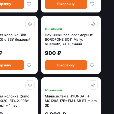
орзину
В корзину
В наличии
ая колонка BBK
Наушники полноразмерные
BG) с БЗУ бежевый
BOROFONE BO11 Maily,
bluetooth, AUX, синий
(6931474739254)
₽
900 ₽
орзину
В корзину
В наличии
ая колонка Qumo
Минисистема HYUNDAI H-
0020, BT4.2, 10Вт
MC1298 17Вт FM USB BT micro
акт + 1 пас
SD
часы, 2200 мА-ч,