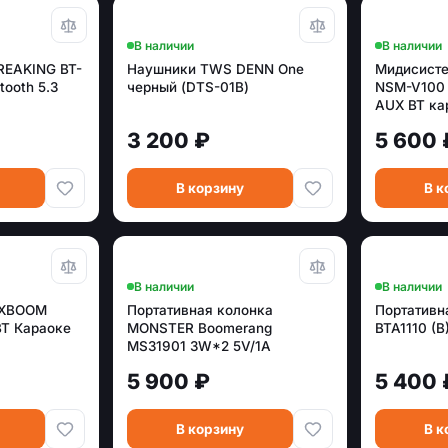
В наличии
В наличии
REAKING BT-
Наушники TWS DENN One
Мидисист
etooth 5.3
черный (DTS-01B)
NSM-V100 
AUX BT ка
3 200 ₽
5 600 
В корзину
В к
В наличии
В наличии
 XBOOM
Портативная колонка
Портативн
BT Караоке
MONSTER Boomerang
BTA1110 (B
MS31901 3W*2 5V/1A
3.7V/800mAh/Воротник IPX7
5 900 ₽
5 400 
черный и золотой
В корзину
В к