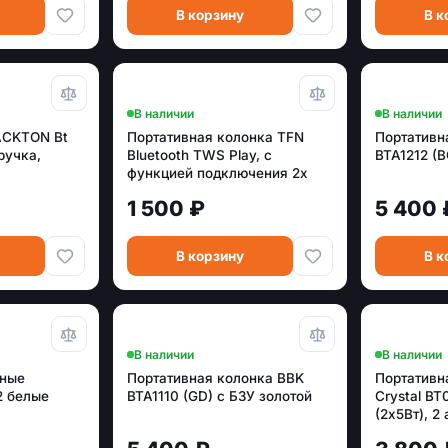
В корзину
В к
В наличии
В наличии
ACKTON Bt
Портативная колонка TFN
Портативн
ручка,
Bluetooth TWS Play, c
BTA1212 (
функцией подключения 2х
колонок к одному
1 500 ₽
5 400 
устройству, черная (TFN-
BS04-01BK)
В корзину
В к
В наличии
В наличии
дные
Портативная колонка BBK
Портативн
2 белые
BTA1110 (GD) с БЗУ золотой
Crystal BT
(2х5Вт), 2 
динамик, 