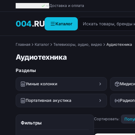
Георгиевск
Доставка и оплата
Поиск товаров
004
.RU
Каталог
Главная
Каталог
Телевизоры, аудио, видео
Аудиотехника
Аудиотехника
Разделы
Умные колонки
Мидис
Портативная акустика
Радиоп
Сортировать:
Попу
Фильтры