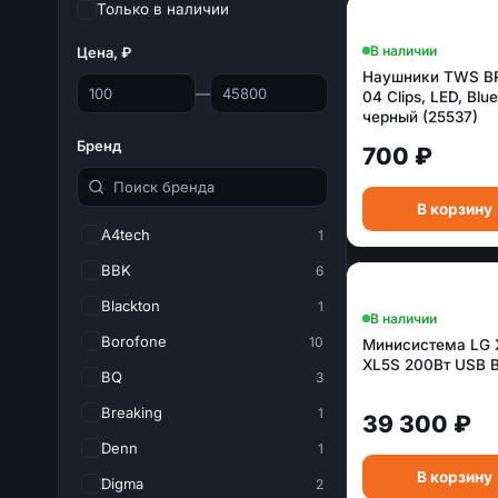
Только в наличии
В наличии
Цена, ₽
Наушники TWS B
—
04 Clips, LED, Blu
черный (25537)
Бренд
700 ₽
В корзину
A4tech
1
BBK
6
Blackton
1
В наличии
Borofone
10
Минисистема LG
XL5S 200Вт USB 
BQ
3
Breaking
1
39 300 ₽
Denn
1
В корзину
Digma
2