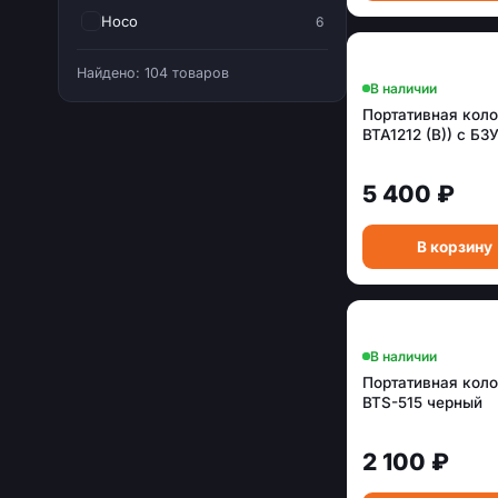
Hoco
6
Huawei
2
Найдено: 104 товаров
В наличии
Hyundai
10
Портативная кол
JBL
2
BTA1212 (B)) с БЗ
LG
4
5 400 ₽
Monster
5
National
2
В корзину
Oklick
3
Perfeo
7
Qumo
1
В наличии
Ruimatech
4
Портативная кол
BTS-515 черный
Samsung
1
Supra
3
2 100 ₽
Telefunken
1