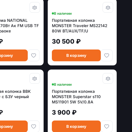
В наличии
ема NATIONAL
Портативная колонка
70Вт Ак FM USB TF
MONSTER Traveler MS22142
раоке
80W BT/AUX/TF/U
disk/MIC/Guitar/Рюкзак
₽
30 500 ₽
11.1V/4000mAh IPX5 черный
орзину
В корзину
В наличии
ая колонка BBK
Портативная колонка
) с БЗУ черный
MONSTER Superstar s110
MS11901 5W 5V/0.8A
3.7V/1500mAh IPX5 черный
₽
3 900 ₽
орзину
В корзину