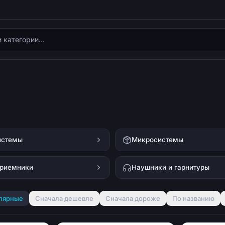
истемы
Микросистемы
риемники
Наушники и гарнитуры
лярные
Сначала дешевле
Сначала дороже
По названию