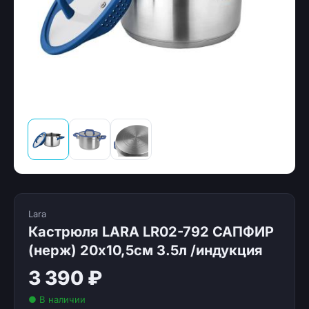
Lara
Кастрюля LARA LR02-792 САПФИР
(нерж) 20х10,5см 3.5л /индукция
3 390 ₽
● В наличии