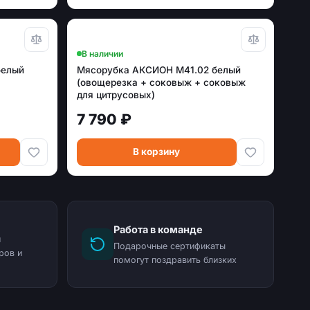
В наличии
белый
Мясорубка АКСИОН М41.02 белый
(овощерезка + соковыж + соковыж
для цитрусовых)
7 790 ₽
В корзину
Работа в команде
и
Подарочные сертификаты
ров и
помогут поздравить близких