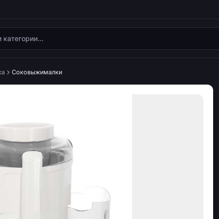
ка
Соковыжималки