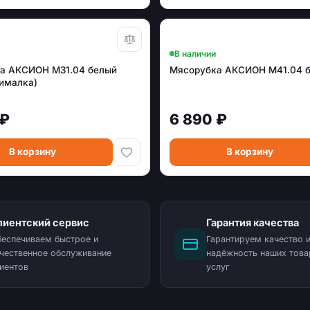
В наличии
а АКСИОН М31.04 белый
Мясорубка АКСИОН М41.04 
ималка)
 ₽
6 890 ₽
В корзину
В корзину
лиентский сервис
Гарантия качества
еспечиваем быстрое и
Гарантируем качество 
чественное обслуживание
надёжность наших това
иентов
услуг