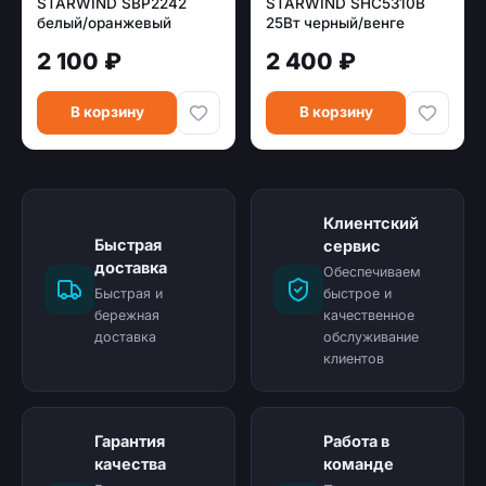
STARWIND SBP2242
STARWIND SHC5310B
белый/оранжевый
25Вт черный/венге
(ультразвуковой)
2 100 ₽
2 400 ₽
В корзину
В корзину
Клиентский
Быстрая
сервис
доставка
Обеспечиваем
Быстрая и
быстрое и
бережная
качественное
доставка
обслуживание
клиентов
Гарантия
Работа в
качества
команде