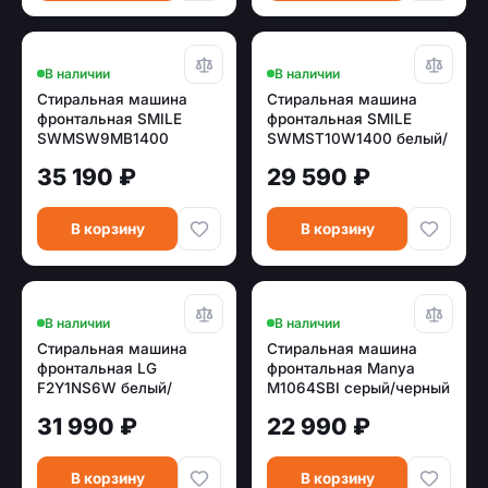
В наличии
В наличии
Стиральная машина
Стиральная машина
фронтальная SMILE
фронтальная SMILE
SWMSW9MB1400
SWMST10W1400 белый/
бежевый мрамор/
черный (пар, инвертор)
35 190 ₽
29 590 ₽
черный (DD, пар,
инвертор)
В корзину
В корзину
В наличии
В наличии
Стиральная машина
Стиральная машина
фронтальная LG
фронтальная Manya
F2Y1NS6W белый/
M1064SBI серый/черный
черный (пар) 6кг.
(6 кг, инвертор,пар)
31 990 ₽
22 990 ₽
В корзину
В корзину