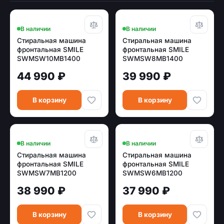
В наличии
В наличии
Стиральная машина
Стиральная машина
фронтальная SMILE
фронтальная SMILE
SWMSW10MB1400
SWMSW8MB1400
бежевый мрамор/
бежевый мрамор/
44 990 ₽
39 990 ₽
черный (DD, пар,
черный (DD, пар,
инвертор)
инвертор)
В корзину
В корзину
В наличии
В наличии
Стиральная машина
Стиральная машина
фронтальная SMILE
фронтальная SMILE
SWMSW7MB1200
SWMSW6MB1200
бежевый мрамор/
бежевый мрамор/
38 990 ₽
37 990 ₽
черный (DD, пар,
черный (DD, пар,
инвертор)
инвертор)
В корзину
В корзину