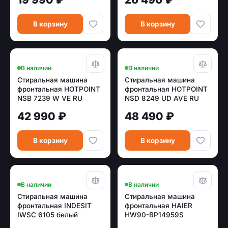
В корзину
В корзину
В наличии
В наличии
Стиральная машина
Стиральная машина
фронтальная HOTPOINT
фронтальная HOTPOINT
NSB 7239 W VE RU
NSD 8249 UD AVE RU
белый/черный-хром (7
белый (8кг, пар,
42 990 ₽
48 490 ₽
кг,пар, инвертор)
инвертор)
В корзину
В корзину
В наличии
В наличии
Стиральная машина
Стиральная машина
фронтальная INDESIT
фронтальная HAIER
IWSC 6105 белый
HW90-BP14959S
серебро (пар,инвертор)