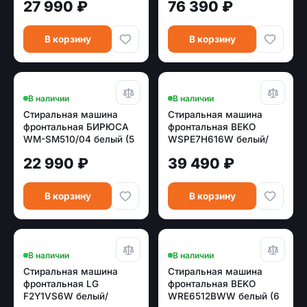
27 990 ₽
76 390 ₽
В корзину
В корзину
В наличии
В наличии
Стиральная машина
Стиральная машина
фронтальная БИРЮСА
фронтальная BEKO
WM-SM510/04 белый (5
WSPE7H616W белый/
кг)
черный (7,5 кг, пар,
22 990 ₽
39 490 ₽
инвертор)
В корзину
В корзину
В наличии
В наличии
Стиральная машина
Стиральная машина
фронтальная LG
фронтальная BEKO
F2Y1VS6W белый/
WRE6512BWW белый (6