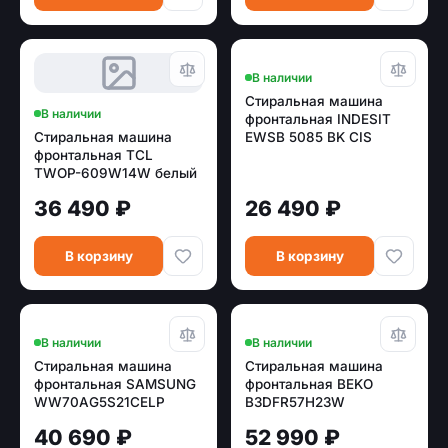
В наличии
Стиральная машина
В наличии
фронтальная INDESIT
Стиральная машина
EWSB 5085 BK CIS
фронтальная TCL
белый/черный
TWOP-609W14W белый
9кг (инвертор,
36 490 ₽
26 490 ₽
дозагрузка,пар)
В корзину
В корзину
В наличии
В наличии
Стиральная машина
Стиральная машина
фронтальная SAMSUNG
фронтальная BEKO
WW70AG5S21CELP
B3DFR57H23W
белый/черный (7кг, пар,
белый(7,5/5 кг сушка,
40 690 ₽
52 990 ₽
EcoBubble)
INV)