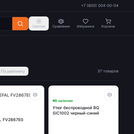
+7 (800) 004-00-04
Светлая
Сравнение
Избранное
Корзина
По рейтингу
37 товаров
В наличии
Утюг беспроводной BQ
SIC1002 черный-синий
L FV2867E0