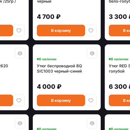
 /25гр /
черный
бело-голу
4 700 ₽
3 300 
В корзину
В к
В наличии
В наличии
2620
Утюг беспроводной BQ
Утюг RED 
SIC1003 черный-синий
голубой
4 000 ₽
6 300 
В корзину
В к
В наличии
В наличии