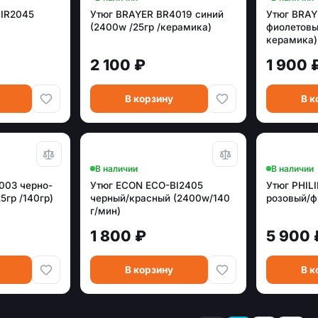
IR2045
Утюг BRAYER BR4019 синий
Утюг BRA
(2400w /25гр /керамика)
фиолетовы
керамика)
2 100 ₽
1 900 
В корзину
В к
В наличии
В наличии
003 черно-
Утюг ECON ECO-BI2405
Утюг PHIL
5гр /140гр)
черный/красный (2400w/140
розовый/ф
г/мин)
1 800 ₽
5 900 
В корзину
В к