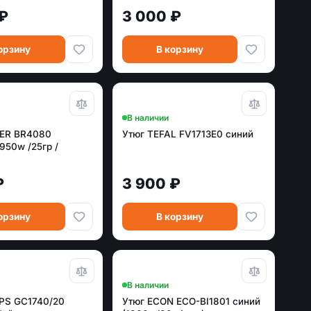
₽
3 000 ₽
орзину
В корзину
В наличии
YER BR4080
Утюг TEFAL FV1713E0 синий
950w /25гр /
₽
3 900 ₽
орзину
В корзину
В наличии
IPS GC1740/20
Утюг ECON ECO-BI1801 синий