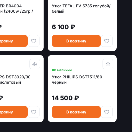
YER BR4004
Утюг TEFAL FV 5735 голубой/
й (2400w /25гр /
белый
₽
6 100 ₽
орзину
В корзину
В наличии
IPS DST3020/30
Утюг PHILIPS DST7511/80
иолетовый
черный
₽
14 500 ₽
орзину
В корзину