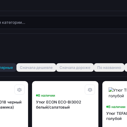
лярные
Сначала дешевле
Сначала дороже
По названию
В наличии
018 черный
Утюг ECON ECO-BI3002
В наличии
рамика)
белый/салатовый
Утюг TEFA
голубой