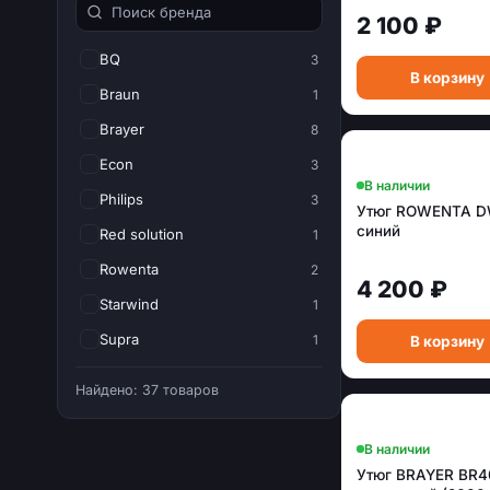
2 100 ₽
BQ
3
В корзину
Braun
1
Brayer
8
Econ
3
В наличии
Philips
3
Утюг ROWENTA 
синий
Red solution
1
Rowenta
2
4 200 ₽
Starwind
1
Supra
1
В корзину
Tefal
6
Найдено: 37 товаров
Zelmer
1
В наличии
Утюг BRAYER BR4