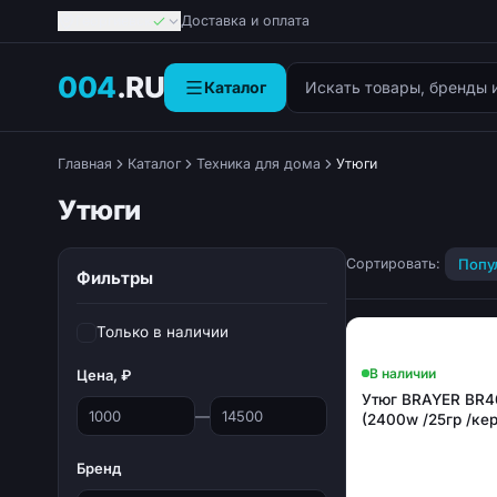
Георгиевск
Доставка и оплата
Поиск товаров
004
.RU
Каталог
Главная
Каталог
Техника для дома
Утюги
Утюги
Сортировать:
Попу
Фильтры
Только в наличии
В наличии
Цена, ₽
Утюг BRAYER BR4
—
(2400w /25гр /ке
Бренд