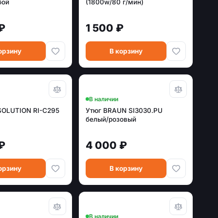
бой
(1800w/80 г/мин)
₽
1 500 ₽
орзину
В корзину
В наличии
SOLUTION RI-C295
Утюг BRAUN SI3030.PU
белый/розовый
₽
4 000 ₽
орзину
В корзину
В наличии