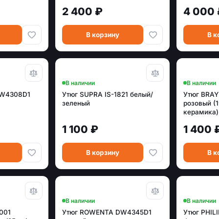
2 400 ₽
4 000 
В корзину
В к
В наличии
В наличии
DW4308D1
Утюг SUPRA IS-1821 белый/
Утюг BRA
зеленый
розовый (1
керамика)
1 100 ₽
1 400 
В корзину
В к
В наличии
В наличии
001
Утюг ROWENTA DW4345D1
Утюг PHIL