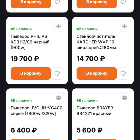
В корзину
В корзину
В наличии
В наличии
Пылесос PHILIPS
Стеклоочиститель
XD3112/09 черный
KARCHER WVP 10
[900w]
шир.скреб.:280мм
пит.:от аккум. серый/
19 700 ₽
14 700 ₽
желтый
В корзину
В корзину
В наличии
В наличии
Пылесос JVC JH-VC400
Пылесос BRAYER
серый [1800w /320w]
BR4221 красный
6 400 ₽
5 600 ₽