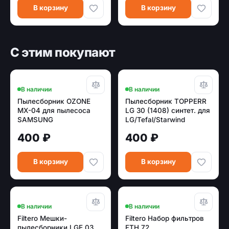
В корзину
В корзину
С этим покупают
В наличии
В наличии
Пылесборник OZONE
Пылесборник TOPPERR
MX-04 для пылесоса
LG 30 (1408) синтет. для
SAMSUNG
LG/Tefal/Starwind
многоразовый,
400 ₽
400 ₽
синтетика (тип
оригинального мешка:
VP-95.)
В корзину
В корзину
В наличии
В наличии
Filtero Мешки-
Filtero Набор фильтров
пылесборники LGE 03
FTH 72