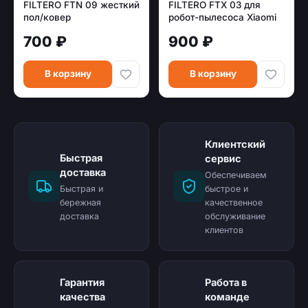
FILTERO FTN 09 жесткий
FILTERO FTX 03 для
пол/ковер
робот-пылесоса Xiaomi
[эконом.упаковка]
(7 пр )
700 ₽
900 ₽
В корзину
В корзину
Клиентский
Быстрая
сервис
доставка
Обеспечиваем
Быстрая и
быстрое и
бережная
качественное
доставка
обслуживание
клиентов
Гарантия
Работа в
качества
команде