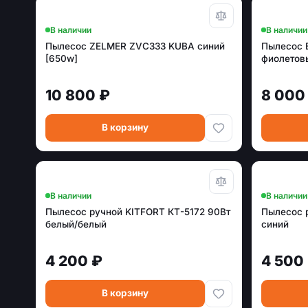
В наличии
В наличии
Пылесос ZELMER ZVC333 KUBA синий
Пылесос
[650w]
фиолетов
10 800 ₽
8 000
В корзину
В наличии
В наличии
Пылесос ручной KITFORT КТ-5172 90Вт
Пылесос 
белый/белый
синий
4 200 ₽
4 500
В корзину