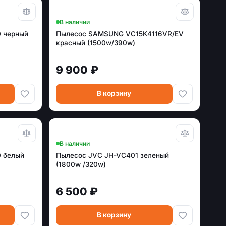
В наличии
0 черный
Пылесос SAMSUNG VC15K4116VR/EV
красный (1500w/390w)
9 900 ₽
В корзину
В наличии
0 белый
Пылесос JVC JH-VC401 зеленый
(1800w /320w)
6 500 ₽
В корзину