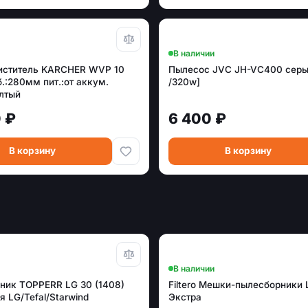
В наличии
иститель KARCHER WVP 10
Пылесос JVC JH-VC400 серы
.:280мм пит.:от аккум.
/320w]
лтый
 ₽
6 400 ₽
В корзину
В корзину
В наличии
ник TOPPERR LG 30 (1408)
Filtero Мешки-пылесборники 
я LG/Tefal/Starwind
Экстра