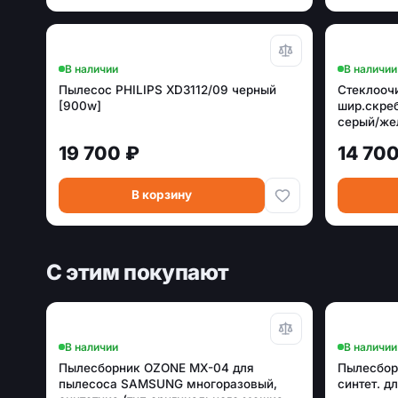
В наличии
В наличии
Пылесос PHILIPS XD3112/09 черный
Стеклооч
[900w]
шир.скреб
серый/же
19 700 ₽
14 700
В корзину
С этим покупают
В наличии
В наличии
Пылесборник OZONE MX-04 для
Пылесбор
пылесоса SAMSUNG многоразовый,
синтет. дл