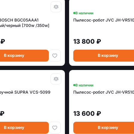
В наличии
 BOSCH BGC05AAA1
Пылесос-робот JVC JH-VR51
ый/черный [700w /350w]
 ₽
13 800 ₽
В корзину
В корзину
В наличии
ручной SUPRA VCS-5099
Пылесос-робот JVC JH-VR51
 ₽
13 600 ₽
В корзину
В корзину