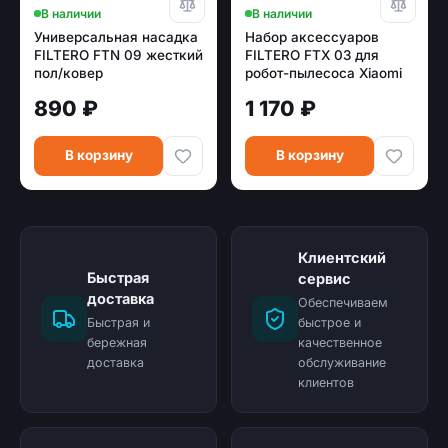
В наличии
В наличии
Универсальная насадка
Набор аксессуаров
FILTERO FTN 09 жесткий
FILTERO FTX 03 для
пол/ковер
робот-пылесоса Xiaomi
[эконом.упаковка]
(7 пр )
890 ₽
1 170 ₽
В корзину
В корзину
Клиентский
Быстрая
сервис
доставка
Обеспечиваем
Быстрая и
быстрое и
бережная
качественное
доставка
обслуживание
клиентов