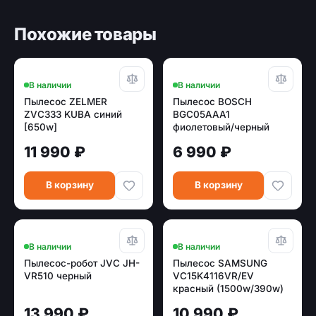
Похожие товары
В наличии
В наличии
Пылесос ZELMER
Пылесос BOSCH
ZVC333 KUBA синий
BGC05AAA1
[650w]
фиолетовый/черный
[700w /350w]
11 990 ₽
6 990 ₽
В корзину
В корзину
В наличии
В наличии
Пылесос-робот JVC JH-
Пылесос SAMSUNG
VR510 черный
VC15K4116VR/EV
красный (1500w/390w)
13 990 ₽
10 990 ₽