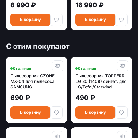
6 990 ₽
16 990 ₽
В корзину
В корзину
С этим покупают
В наличии
В наличии
Пылесборник OZONE
Пылесборник TOPPERR
MX-04 для пылесоса
LG 30 (1408) синтет. для
SAMSUNG
LG/Tefal/Starwind
многоразовый,
690 ₽
490 ₽
синтетика (тип
оригинального мешка:
VP-95.)
В корзину
В корзину