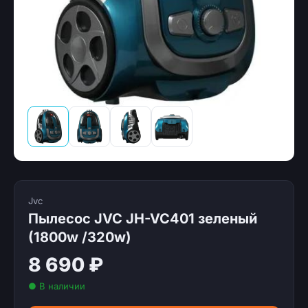
Jvc
Пылесос JVC JH-VC401 зеленый
(1800w /320w)
8 690 ₽
● В наличии