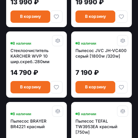
13 990 ₽
19 990 ₽
В корзину
В корзину
В наличии
В наличии
Стеклоочиститель
Пылесос JVC JH-VC400
KARCHER WVP 10
серый [1800w /320w]
шир.скреб.:280мм
пит.:от аккум. серый/
14 790 ₽
7 190 ₽
желтый
В корзину
В корзину
В наличии
В наличии
Пылесос BRAYER
Пылесос TEFAL
BR4221 красный
TW3953EA красный
[750w]