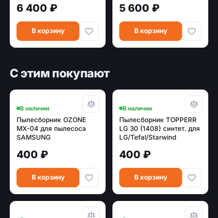
6 400 ₽
5 600 ₽
В корзину
В корзину
С этим покупают
В наличии
В наличии
Пылесборник OZONE
Пылесборник TOPPERR
MX-04 для пылесоса
LG 30 (1408) синтет. для
SAMSUNG
LG/Tefal/Starwind
многоразовый,
400 ₽
400 ₽
синтетика (тип
оригинального мешка:
VP-95.)
В корзину
В корзину