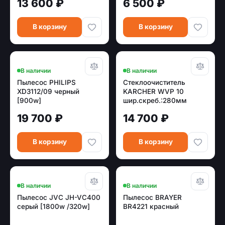
13 600 ₽
6 500 ₽
В корзину
В корзину
В наличии
В наличии
Пылесос PHILIPS
Стеклоочиститель
XD3112/09 черный
KARCHER WVP 10
[900w]
шир.скреб.:280мм
пит.:от аккум. серый/
19 700 ₽
14 700 ₽
желтый
В корзину
В корзину
В наличии
В наличии
Пылесос JVC JH-VC400
Пылесос BRAYER
серый [1800w /320w]
BR4221 красный