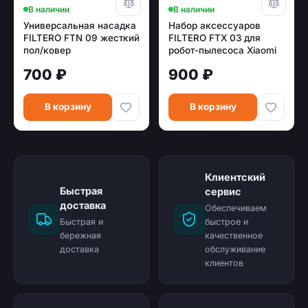
В наличии
В наличии
Универсальная насадка
Набор аксессуаров
FILTERO FTN 09 жесткий
FILTERO FTX 03 для
пол/ковер
робот-пылесоса Xiaomi
[эконом.упаковка]
(7 пр )
700 ₽
900 ₽
В корзину
В корзину
Клиентский
Быстрая
сервис
доставка
Обеспечиваем
Быстрая и
быстрое и
бережная
качественное
доставка
обслуживание
клиентов