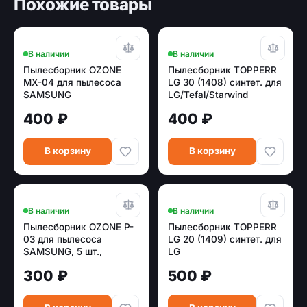
Похожие товары
В наличии
В наличии
Пылесборник OZONE
Пылесборник TOPPERR
MX-04 для пылесоса
LG 30 (1408) синтет. для
SAMSUNG
LG/Tefal/Starwind
многоразовый,
400 ₽
400 ₽
синтетика (тип
оригинального мешка:
VP-95.)
В корзину
В корзину
В наличии
В наличии
Пылесборник OZONE P-
Пылесборник TOPPERR
03 для пылесоса
LG 20 (1409) синтет. для
SAMSUNG, 5 шт.,
LG
бумажные (тип
300 ₽
500 ₽
оригинального мешка:
VP-77)