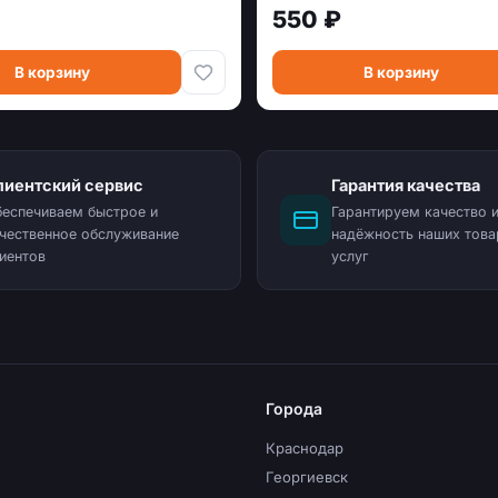
550 ₽
В корзину
В корзину
лиентский сервис
Гарантия качества
еспечиваем быстрое и
Гарантируем качество 
чественное обслуживание
надёжность наших това
иентов
услуг
Города
Краснодар
Георгиевск