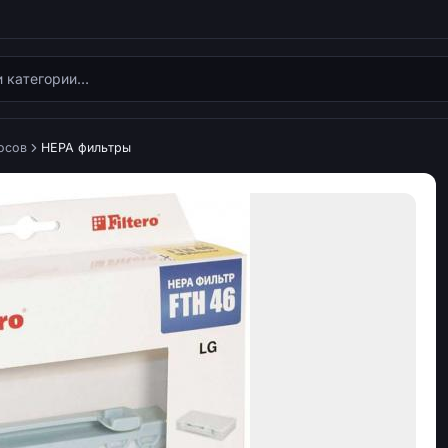
осов
HEPA фильтры