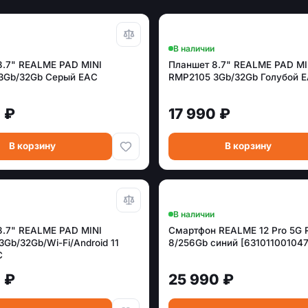
В наличии
8.7" REALME PAD MINI
Планшет 8.7" REALME PAD MI
3Gb/32Gb Серый EAC
RMP2105 3Gb/32Gb Голубой 
 ₽
17 990 ₽
В корзину
В корзину
В наличии
8.7" REALME PAD MINI
Смартфон REALME 12 Pro 5G
Gb/32Gb/Wi-Fi/Android 11
8/256Gb синий [631011001047
C
 ₽
25 990 ₽