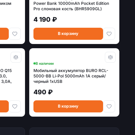
ариком
Power Bank 10000mAh Pocket Edition
Pro слоновая кость (BHR5909GL)
4 190 ₽
В корзину
В наличии
O Q15
Мобильный аккумулятор BURO RCL-
3.0,
5000-BB Li-Pol 5000mAh 1A серый/
 3,0А,
черный 1xUSB
01559
490 ₽
В корзину