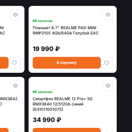
В наличии
NI
Планшет 8.7" REALME PAD MINI
EAC
RMP2105 4Gb/64Gb Голубой EAC
19 990 ₽
В корзину
В наличии
 RMX3842
Смартфон REALME 12 Pro+ 5G
]
RMX3840 12/512Gb синий
[631011001075]
34 990 ₽