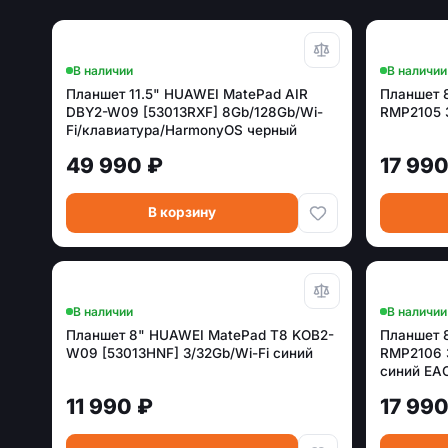
В наличии
В наличии
Планшет 11.5" HUAWEI MatePad AIR
Планшет 
DBY2-W09 [53013RXF] 8Gb/128Gb/Wi-
RMP2105 
Fi/клавиатура/HarmonyOS черный
49 990 ₽
17 990
В корзину
В наличии
В наличии
Планшет 8" HUAWEI MatePad T8 KOB2-
Планшет 
W09 [53013HNF] 3/32Gb/Wi-Fi синий
RMP2106 3
синий EA
11 990 ₽
17 990