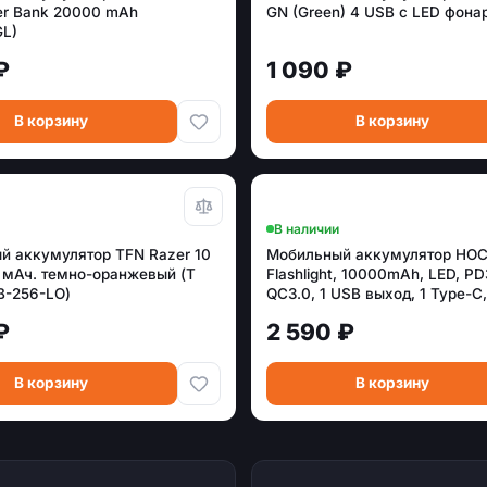
r Bank 20000 mAh
GN (Green) 4 USB с LED фон
GL)
₽
1 090 ₽
В корзину
В корзину
В наличии
й аккумулятор TFN Razer 10
Мобильный аккумулятор HOC
 мАч. темно-оранжевый (T
Flashlight, 10000mAh, LED, PD
B-256-LO)
QC3.0, 1 USB выход, 1 Type-C,
цвет: серый (1/23) 69420076
₽
2 590 ₽
В корзину
В корзину