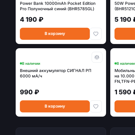
Power Bank 10000mAh Pocket Edition
50W Powe
Pro Полуночный синий (BHR5785GL)
(BHR5121
4 190 ₽
5 190 
В корзину
В наличии
В наличии
Внешний аккумулятор СИГНАЛ РП
Мобильны
6000 мА/ч
на 10.000
FN,TFN-P
990 ₽
1 590 
В корзину