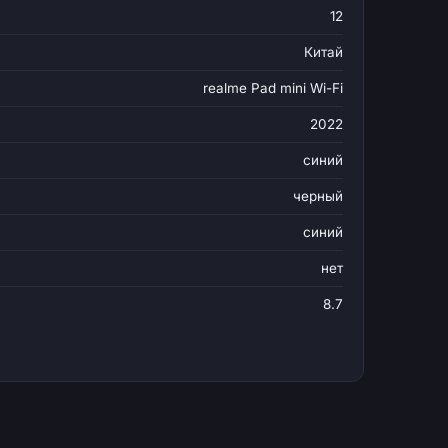
12
Китай
realme Pad mini Wi-Fi
2022
синий
черный
синий
нет
8.7