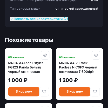
Тип сенсора мыши
оптический светодиодный
Показать все характеристики (7)
Похожие товары
В наличии
В наличии
Мышь A4Tech Fstyler
Мышь A4 V-Track
FG12S Panda белый/
Padless N-70FX черный
черный оптическая
оптическая (1600dpi)
(1200dpi) silent
USB для ноутбука
1 000 ₽
1 200 ₽
беспроводная USB
(3but)
В корзину
В корзину