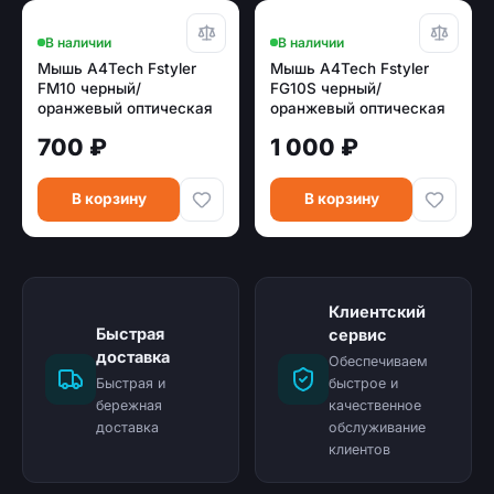
В наличии
В наличии
Мышь A4Tech Fstyler
Мышь A4Tech Fstyler
FM10 черный/
FG10S черный/
оранжевый оптическая
оранжевый оптическая
(1600dpi) USB (4but)
(2000dpi) silent
700 ₽
1 000 ₽
беспроводная USB
(4but)
В корзину
В корзину
Клиентский
Быстрая
сервис
доставка
Обеспечиваем
Быстрая и
быстрое и
бережная
качественное
доставка
обслуживание
клиентов