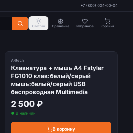
+7 (800) 004-00-04
Светлая
Сравнение
Избранное
Корзина
A4tech
Клавиатура + мышь A4 Fstyler
FG1010 клав:белый/серый
мышь:белый/серый USB
беспроводная Multimedia
2 500 ₽
● В наличии
В корзину