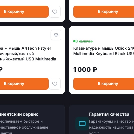
В корзину
В корзину
В наличии
а + мышь A4Tech Fstyler
Клавиатура и мышь Oklick 24
в:черный/желтый
Multimedia Keyboard Black US
ный/желтый USB Multimedia
UMBLEBEE)
₽
1 000 ₽
В корзину
В корзину
лиентский сервис
Гарантия качества
еспечиваем быстрое и
Гарантируем качество 
чественное обслуживание
надёжность наших това
иентов
услуг