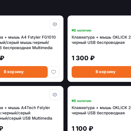
В наличии
а + мышь A4 Fstyler FG1010
Клавиатура + мышь OKLICK 
ный/серый мышь:черный/
черный USB беспроводная
 беспроводная Multimedia
 ₽
1 300 ₽
В корзину
В корзину
В наличии
а + мышь A4Tech Fstyler
Клавиатура + мышь OKLICK 
в:черный/серый
черный USB беспроводная
ный/серый USB Multimedia
EY)
₽
1 100 ₽