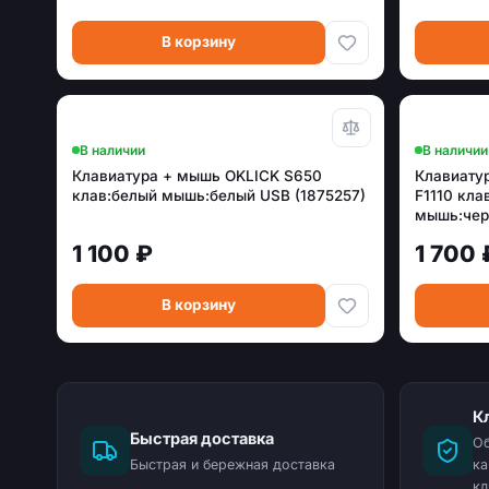
В корзину
В наличии
В наличии
Клавиатура + мышь OKLICK S650
Клавиатур
клав:белый мышь:белый USB (1875257)
F1110 кла
мышь:чер
(F1110 B
1 100 ₽
1 700 
В корзину
К
Быстрая доставка
Об
Быстрая и бережная доставка
ка
кл