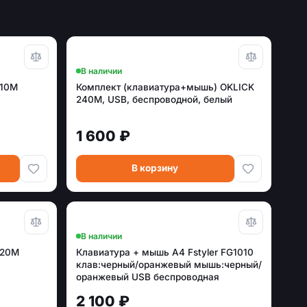
В наличии
210M
Комплект (клавиатура+мышь) OKLICK
240M, USB, беспроводной, белый
1 600 ₽
В корзину
В наличии
220M
Клавиатура + мышь A4 Fstyler FG1010
клав:черный/оранжевый мышь:черный/
оранжевый USB беспроводная
Multimedia
2 100 ₽