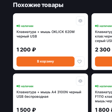
Похожие товары
В наличии
В наличии
Клавиатура + мышь OKLICK 620M
Клавиатур
черный USB
клав:чер
серый USB
1 200 ₽
2 300
В корзину
В наличии
В наличии
Клавиатура + мышь A4 3100N черный
Клавиатур
USB беспроводная
F1110 кла
мышь:чер
(F1110 GR
1 500 ₽
1 800 