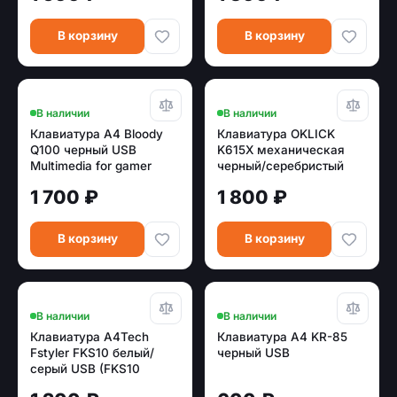
В корзину
В корзину
В наличии
В наличии
Клавиатура A4 Bloody
Клавиатура OKLICK
Q100 черный USB
K615X механическая
Multimedia for gamer
черный/серебристый
USB Multimedia LED
1 700 ₽
1 800 ₽
(1934413)
В корзину
В корзину
В наличии
В наличии
Клавиатура A4Tech
Клавиатура A4 KR-85
Fstyler FKS10 белый/
черный USB
серый USB (FKS10
WHITE)