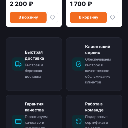
2 200 ₽
1 700 ₽
slim Multimedia (FBK30
BLACKCURRANT)
В корзину
В корзину
Клиентский
Быстрая
сервис
доставка
Обеспечиваем
Быстрая и
быстрое и
бережная
качественное
доставка
обслуживание
клиентов
Гарантия
Работа в
качества
команде
Гарантируем
Подарочные
качество и
сертификаты