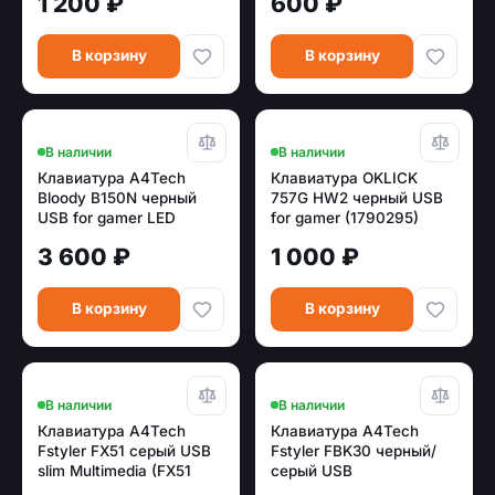
1 200 ₽
600 ₽
В корзину
В корзину
В наличии
В наличии
Клавиатура A4Tech
Клавиатура OKLICK
Bloody B150N черный
757G HW2 черный USB
USB for gamer LED
for gamer (1790295)
3 600 ₽
1 000 ₽
В корзину
В корзину
В наличии
В наличии
Клавиатура A4Tech
Клавиатура A4Tech
Fstyler FX51 серый USB
Fstyler FBK30 черный/
slim Multimedia (FX51
серый USB
GREY)
беспроводная BT/Radio