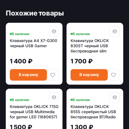
Похожие товары
В наличии
В наличии
Клавиатура A4 X7-G300
Клавиатура OKLICK
черный USB Gamer
830ST черный USB
беспроводная slim
Multimedia Touch
1 400 ₽
1 700 ₽
В корзину
В корзину
В наличии
В наличии
Клавиатура OKLICK 715G
Клавиатура OKLICK
черный USB Multimedia
855S серебристый USB
for gamer LED (1680657)
беспроводная BT/Radio
slim Multimedia
1 500 ₽
1 300 ₽
(1696464)