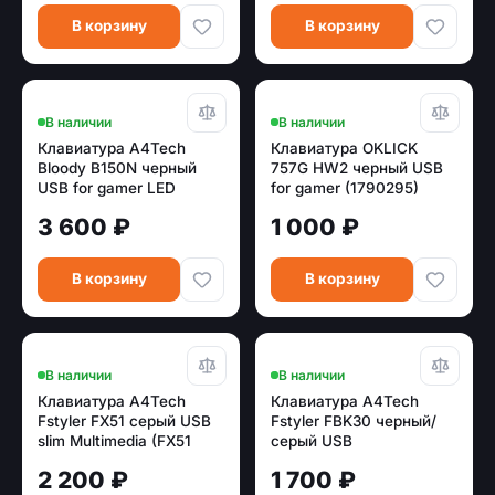
В корзину
В корзину
В наличии
В наличии
Клавиатура A4Tech
Клавиатура OKLICK
Bloody B150N черный
757G HW2 черный USB
USB for gamer LED
for gamer (1790295)
3 600 ₽
1 000 ₽
В корзину
В корзину
В наличии
В наличии
Клавиатура A4Tech
Клавиатура A4Tech
Fstyler FX51 серый USB
Fstyler FBK30 черный/
slim Multimedia (FX51
серый USB
GREY)
беспроводная BT/Radio
2 200 ₽
1 700 ₽
slim Multimedia (FBK30