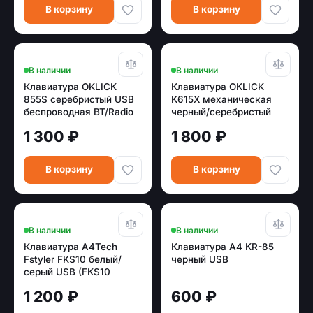
В корзину
В корзину
В наличии
В наличии
Клавиатура OKLICK
Клавиатура OKLICK
855S серебристый USB
K615X механическая
беспроводная BT/Radio
черный/серебристый
slim Multimedia
USB Multimedia LED
1 300 ₽
1 800 ₽
(1696464)
(1934413)
В корзину
В корзину
В наличии
В наличии
Клавиатура A4Tech
Клавиатура A4 KR-85
Fstyler FKS10 белый/
черный USB
серый USB (FKS10
WHITE)
1 200 ₽
600 ₽